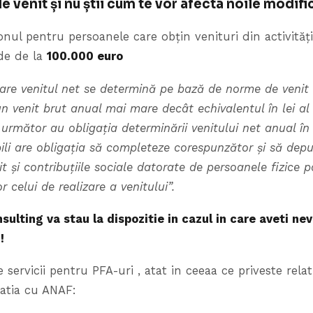
e venit și nu știi cum te vor afecta noile modifi
onul pentru persoanele care obțin venituri din activită
de de la
100.000 euro
care venitul net se determină pe bază de norme de venit ș
 un venit brut anual mai mare decât echivalentul în lei a
 următor au obligația determinării venitului net anual în
ili are obligația să completeze corespunzător și să dep
it și contribuțiile sociale datorate de persoanele fizice
r celui de realizare a venitului”.
sulting va stau la dispozitie in cazul in care aveti ne
!
servicii pentru PFA-uri , atat in ceeaa ce priveste relat
latia cu ANAF: