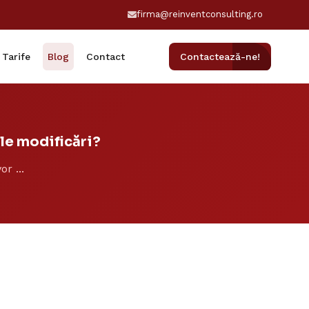
firma@reinventconsulting.ro
Tarife
Blog
Contact
Contactează-ne!
ile modificări?
r ...