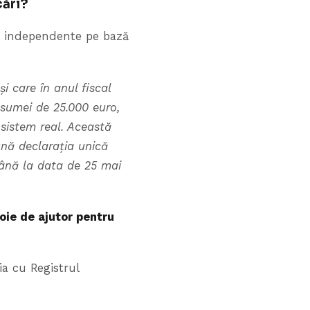
cări?
ți independente pe bază
i care în anul fiscal
l sumei de 25.000 euro,
 sistem real. Această
ună declarația unică
 până la data de 25 mai
voie de ajutor pentru
ia cu Registrul