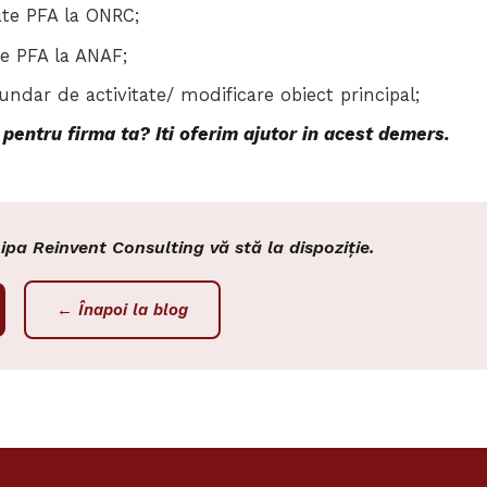
ate PFA la ONRC;
te PFA la ANAF;
undar de activitate/ modificare obiect principal;
 pentru firma ta? Iti oferim ajutor in acest demers.
hipa Reinvent Consulting vă stă la dispoziție.
← Înapoi la blog