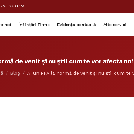
0720 370 029
e noi
Înființări Firme
Evidența contabilă
Alte servicii
ormă de venit și nu știi cum te vor afecta no
să
Blog
Ai un PFA la normă de venit și nu știi cum te vo