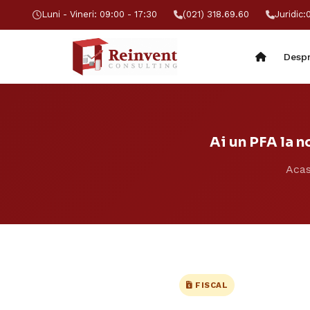
Luni - Vineri: 09:00 - 17:30
(021) 318.69.60
Juridic:
Despr
Ai un PFA la n
Aca
FISCAL