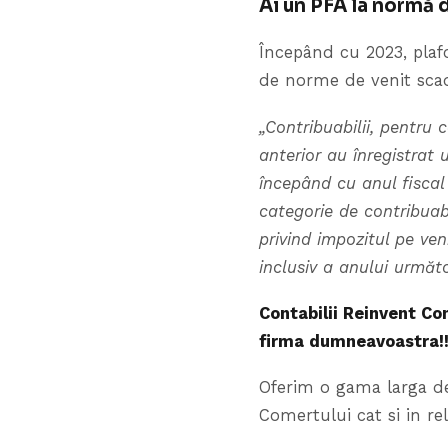
Ai un PFA la normă d
Începând cu 2023, plaf
de norme de venit sca
„Contribuabilii, pentru 
anterior au înregistrat
începând cu anul fiscal
categorie de contribuab
privind impozitul pe ven
inclusiv a anului următo
Contabilii Reinvent Con
firma dumneavoastra!!
Oferim o gama larga de 
Comertului cat si in re