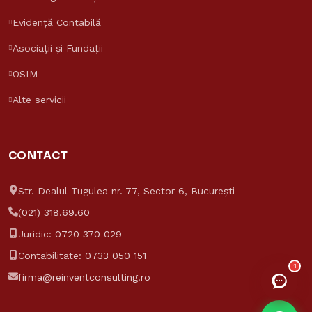
Evidență Contabilă
Asistent Reinvent
Asociații și Fundații
Răspunde despre tarife și servicii
OSIM
Reinvent Consulting
Alte servicii
CONTACT
Str. Dealul Tugulea nr. 77, Sector 6, București
(021) 318.69.60
Juridic:
0720 370 029
Contabilitate:
0733 050 151
1
firma@reinventconsulting.ro