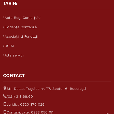
TARIFE
Acte Reg. Comerțului
Evidență Contabilă
Asistent Reinvent
Asociații și Fundații
Răspunde despre tarife și servicii
OSIM
Reinvent Consulting
Alte servicii
CONTACT
Str. Dealul Tugulea nr. 77, Sector 6, București
(021) 318.69.60
Juridic:
0720 370 029
Contabilitate:
0733 050 151