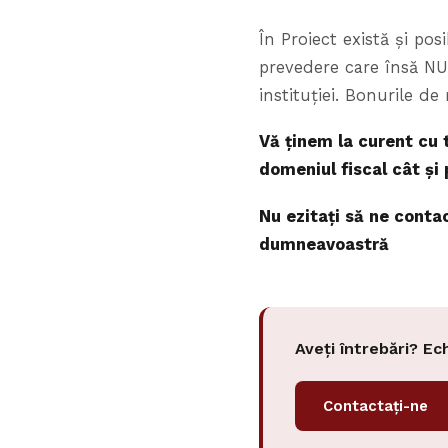
În Proiect există și po
prevedere care însă NU
instituției. Bonurile d
Vă ținem la curent cu 
domeniul fiscal cât și 
Nu ezitați să ne conta
dumneavoastră
Aveți întrebări? Ec
Contactați-ne