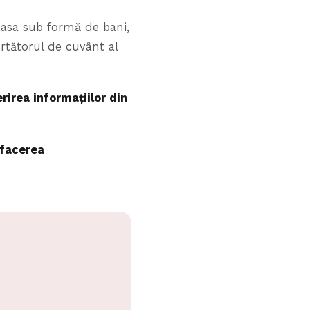
 masa sub formă de bani,
rtătorul de cuvânt al
rirea informațiilor din
afacerea
Asistent Reinvent
Răspunde despre tarife și servicii
Reinvent