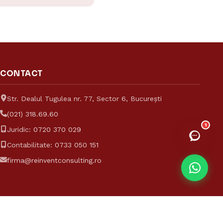
Consulting
CONTACT
Str. Dealul Tugulea nr. 77, Sector 6, București
(021) 318.69.60
1
Juridic:
0720 370 029
Contabilitate:
0733 050 151
firma@reinventconsulting.ro
Termeni și condiții
Confidențialitate
Cookies
ANPC