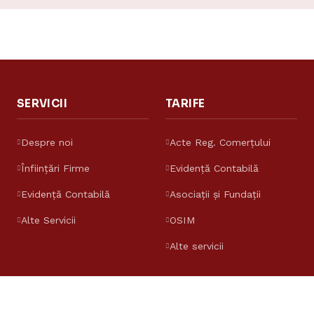
SERVICII
TARIFE
Despre noi
Acte Reg. Comerțului
Înființări Firme
Evidență Contabilă
Evidență Contabilă
Asociații și Fundații
Alte Servicii
OSIM
Alte servicii
 rezervate.