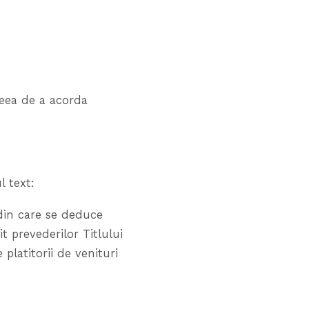
deea de a acorda
l text:
 din care se deduce
t prevederilor Titlului
 platitorii de venituri