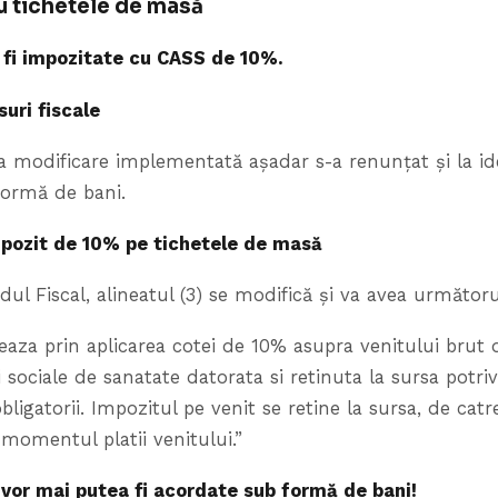
 tichetele de masă
 fi impozitate cu CASS de 10%.
uri fiscale
a modificare implementată așadar s-a renunțat și la i
formă de bani.
pozit de 10% pe tichetele de masă
dul Fiscal, alineatul (3) se modifică și va avea următoru
leaza prin aplicarea cotei de 10% asupra venitului brut
 sociale de sanatate datorata si retinuta la sursa potrivi
obligatorii. Impozitul pe venit se retine la sursa, de catre
a momentul platii venitului.”
vor mai putea fi acordate sub formă de bani!