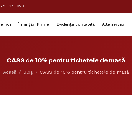
0720 370 029
e noi
Înființări Firme
Evidența contabilă
Alte servicii
CASS de 10% pentru tichetele de masă
Acasă
Blog
CASS de 10% pentru tichetele de masă