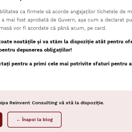
sibilitatea ca firmele să acorde angajaților tichetele de
 a mai fost aprobată de Guvern, așa cum a declarat pu
e masă vor fi acordate că până acum, pe card.
toate noutățile și va stăm la dispoziție
atât pentru ofe
pentru depunerea obligațiilor!
ctați pentru a primi cele mai potrivite sfaturi pentru 
hipa Reinvent Consulting vă stă la dispoziție.
← Înapoi la blog