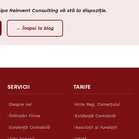
hipa Reinvent Consulting vă stă la dispoziție.
← Înapoi la blog
SERVICII
TARIFE
Despre noi
Acte Reg. Comerțului
Înființări Firme
Evidență Contabilă
Evidență Contabilă
Asociații și Fundații
Alte Servicii
OSIM