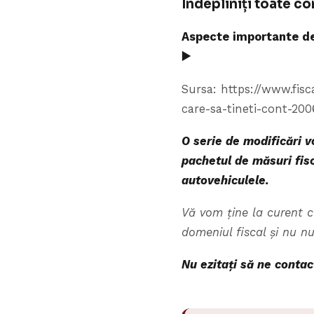
Îndepliniți toate c
Aspecte importante de 
▶️
Sursa: https://www.fisc
care-sa-tineti-cont-20
O serie de modificări 
pachetul de măsuri fisc
autovehiculele.
Vă vom ține la curent c
domeniul fiscal și nu n
Nu ezitați să ne conta