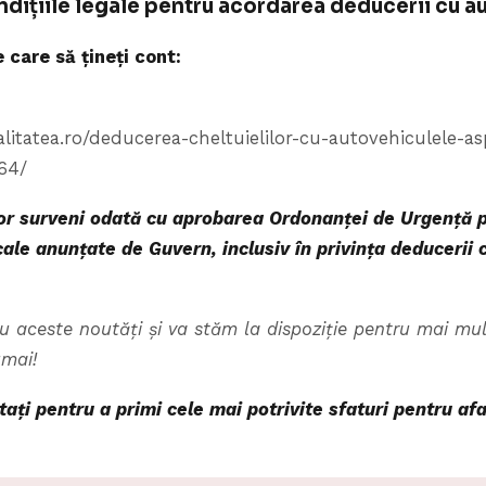
ondițiile legale pentru acordarea deducerii cu 
care să țineți cont:
alitatea.ro/deducerea-cheltuielilor-cu-autovehiculele-
064/
vor surveni odată cu aprobarea Ordonanței de Urgență p
ale anunțate de Guvern, inclusiv în privința deducerii c
u aceste noutăți și va stăm la dispoziție pentru mai mul
umai!
ctați pentru a primi cele mai potrivite sfaturi pentru 