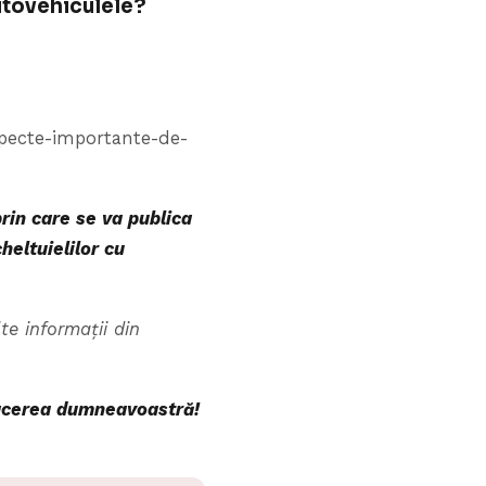
autovehiculele?
aspecte-importante-de-
rin care se va publica
heltuielilor cu
te informații din
afacerea dumneavoastră!