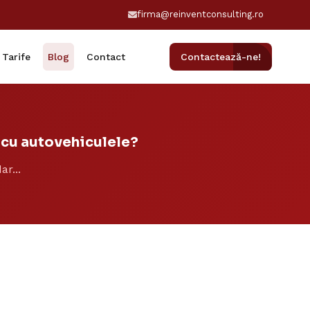
firma@reinventconsulting.ro
Tarife
Blog
Contact
Contactează-ne!
i cu autovehiculele?
ar...