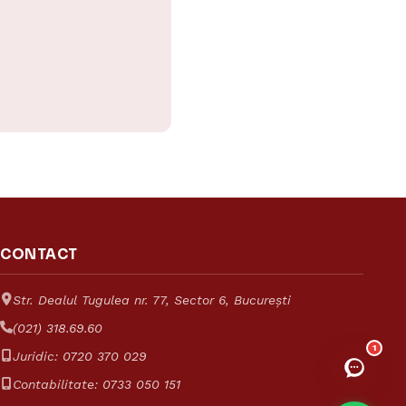
Asistent Reinvent
Răspunde despre tarife și servicii
Reinvent
Consulting
CONTACT
Str. Dealul Tugulea nr. 77, Sector 6, București
(021) 318.69.60
1
Juridic:
0720 370 029
Contabilitate:
0733 050 151