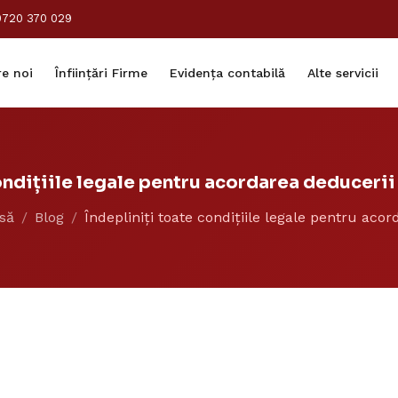
0720 370 029
e noi
Înființări Firme
Evidența contabilă
Alte servicii
ondițiile legale pentru acordarea deduceri
să
Blog
Îndepliniți toate condițiile legale pentru acord