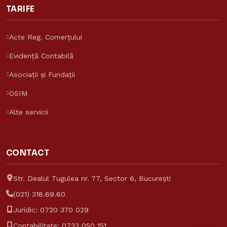
TARIFE
Acte Reg. Comerțului
Evidență Contabilă
Asistent Reinvent
Asociații și Fundații
Răspunde despre tarife și servicii
OSIM
Reinvent Consulting
Alte servicii
CONTACT
Str. Dealul Tugulea nr. 77, Sector 6, București
(021) 318.69.60
Juridic:
0720 370 029
Contabilitate:
0733 050 151