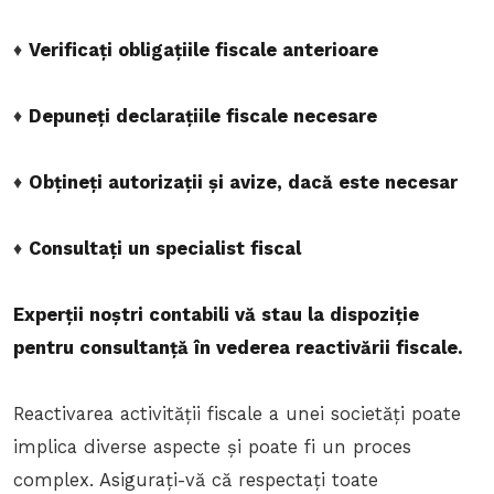
♦
Verificați obligațiile fiscale anterioare
♦
Depuneți declarațiile fiscale necesare
♦
Obțineți autorizații și avize, dacă este necesar
♦
Consultați un specialist fiscal
Experții noștri contabili vă stau la dispoziție
pentru consultanță în vederea reactivării fiscale.
Reactivarea activității fiscale a unei societăți poate
implica diverse aspecte și poate fi un proces
complex. Asigurați-vă că respectați toate