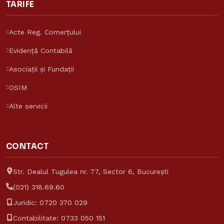
TARIFE
Acte Reg. Comerțului
Evidență Contabilă
Asociații și Fundații
OSIM
Alte servicii
Asistent Reinvent
Răspunde despre tarife și servicii
Reinvent Consulting
CONTACT
Str. Dealul Tugulea nr. 77, Sector 6, București
(021) 318.69.60
Juridic:
0720 370 029
Contabilitate:
0733 050 151