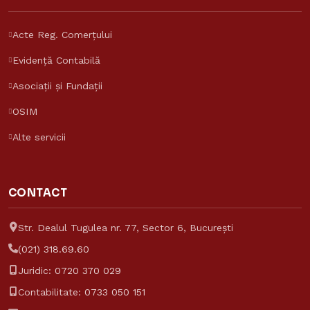
Acte Reg. Comerțului
Evidență Contabilă
Asociații și Fundații
OSIM
Alte servicii
Asistent Reinvent
Răspunde despre tarife și servicii
Reinvent Consulting
CONTACT
Str. Dealul Tugulea nr. 77, Sector 6, București
(021) 318.69.60
Juridic:
0720 370 029
Contabilitate:
0733 050 151