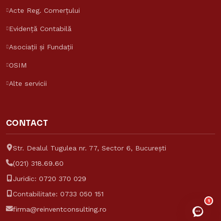
Acte Reg. Comerțului
Evidență Contabilă
Asistent Reinvent
Asociații și Fundații
Răspunde despre tarife și servicii
OSIM
Reinvent Consulting
Alte servicii
CONTACT
Str. Dealul Tugulea nr. 77, Sector 6, București
(021) 318.69.60
Juridic:
0720 370 029
Contabilitate:
0733 050 151
1
firma@reinventconsulting.ro